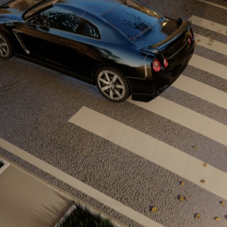
Akacan The Mall
Dış Görünüş